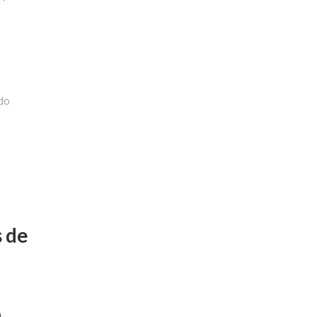
do
 de
a