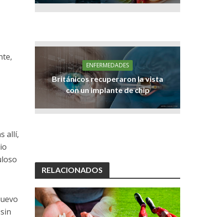
nte,
ENFERMEDADES
Británicos recuperaron la vista
con un implante de chip
 allí,
io
uloso
RELACIONADOS
nuevo
 sin