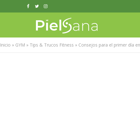
Inicio
»
GYM
»
Tips & Trucos Fitness
»
Consejos para el primer día e