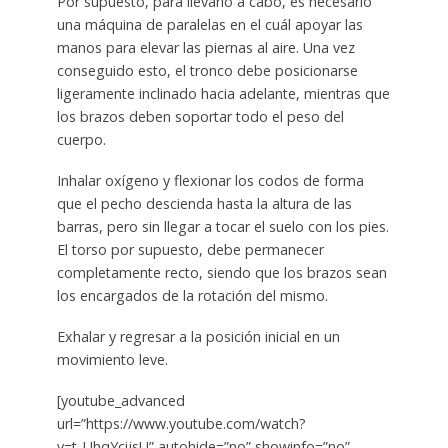
Por supuesto, para llevarlo a cabo, es necesario
una máquina de paralelas en el cuál apoyar las
manos para elevar las piernas al aire. Una vez
conseguido esto, el tronco debe posicionarse
ligeramente inclinado hacia adelante, mientras que
los brazos deben soportar todo el peso del
cuerpo.
Inhalar oxígeno y flexionar los codos de forma
que el pecho descienda hasta la altura de las
barras, pero sin llegar a tocar el suelo con los pies.
El torso por supuesto, debe permanecer
completamente recto, siendo que los brazos sean
los encargados de la rotación del mismo.
Exhalar y regresar a la posición inicial en un
movimiento leve.
[youtube_advanced
url=”https://www.youtube.com/watch?
v=t_UhqYcijsU” autohide=”no” showinfo=”no”