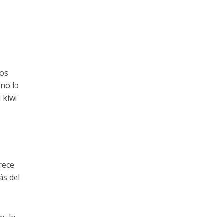
ios
no lo
 kiwi
rece
ás del