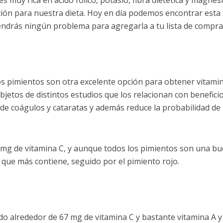
 muy rica en ácido fólico, potasio, fibra dietética y magnesi
ción para nuestra dieta. Hoy en día podemos encontrar esta 
endrás ningún problema para agregarla a tu lista de compra
os pimientos son otra excelente opción para obtener vitamin
jetos de distintos estudios que los relacionan con benefici
 de coágulos y cataratas y además reduce la probabilidad de
mg de vitamina C, y aunque todos los pimientos son una b
l que más contiene, seguido por el pimiento rojo.
o alrededor de 67 mg de vitamina C y bastante vitamina A y