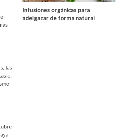
Infusiones orgánicas para
ne
adelgazar de forma natural
 más
s, las
asio,
ismo
cubre
paya