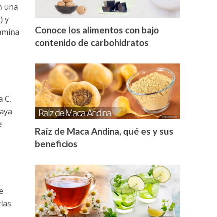
n una
) y
Conoce los alimentos con bajo
tamina
contenido de carbohidratos
 C.
baya
e
Raíz de Maca Andina, qué es y sus
beneficios
e
rlas