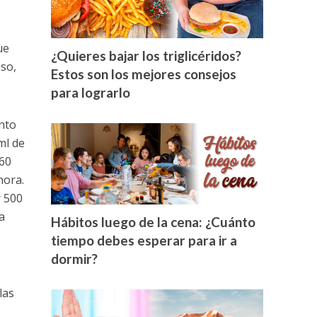
ue
¿Quieres bajar los triglicéridos?
aso,
Estos son los mejores consejos
para lograrlo
ento
ml de
 60
hora.
r 500
a
Hábitos luego de la cena: ¿Cuánto
tiempo debes esperar para ir a
dormir?
las