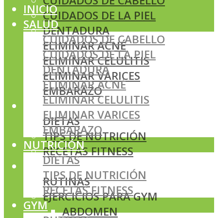
CUIDADOS DE CABELLO
INICIO
CUIDADOS DE LA PIEL
SALUD
DENTADURA
CUIDADOS DE CABELLO
ELIMINAR ACNÉ
CUIDADOS DE LA PIEL
ELIMINAR CELULITIS
DENTADURA
ELIMINAR VARICES
ELIMINAR ACNÉ
EMBARAZO
ELIMINAR CELULITIS
NUTRICIÓN
ELIMINAR VARICES
DIETAS
EMBARAZO
TIPS DE NUTRICIÓN
NUTRICIÓN
RECETAS FITNESS
DIETAS
GYM
TIPS DE NUTRICIÓN
RUTINAS
RECETAS FITNESS
EJERCICIOS PARA GYM
GYM
ABDOMEN