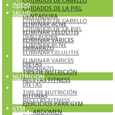
CUIDADOS DE CABELLO
INICIO
CUIDADOS DE LA PIEL
SALUD
DENTADURA
CUIDADOS DE CABELLO
ELIMINAR ACNÉ
CUIDADOS DE LA PIEL
ELIMINAR CELULITIS
DENTADURA
ELIMINAR VARICES
ELIMINAR ACNÉ
EMBARAZO
ELIMINAR CELULITIS
NUTRICIÓN
ELIMINAR VARICES
DIETAS
EMBARAZO
TIPS DE NUTRICIÓN
NUTRICIÓN
RECETAS FITNESS
DIETAS
GYM
TIPS DE NUTRICIÓN
RUTINAS
RECETAS FITNESS
EJERCICIOS PARA GYM
GYM
ABDOMEN