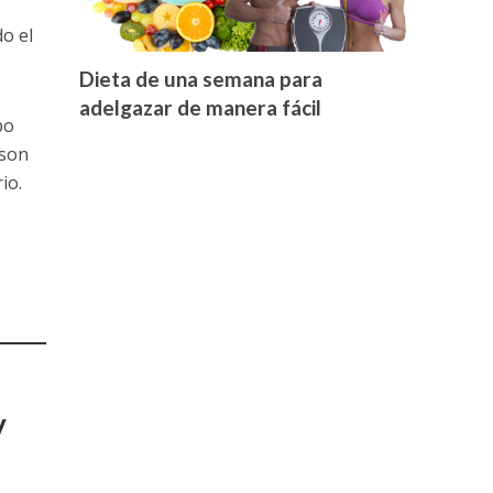
o el
Dieta de una semana para
adelgazar de manera fácil
po
 son
io.
y