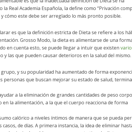
lamentable es que la inadecuada definición de Dieta se ha
o la Real Academia Española, la define como “Privación comp
a y cómo este debe ser arreglado lo más pronto posible.
ar es que la definición estricta de Dieta se refiere a los há
ntación. Grosso Modo, la dieta es alimentarse de una form
do en cuenta esto, se puede llegar a intuir que existen
vario
o y las que pueden causar deterioros en la salud del mismo.
 grupo, y su popularidad ha aumentado de forma exponenci
 las personas que buscan mejorar su estado de salud, termin
ayudar a la eliminación de grandes cantidades de peso corpo
 en la alimentación, a la que el cuerpo reacciona de forma
onsumo calórico a niveles íntimos de manera que se pueda pe
sos, de días. A primera instancia, la idea de eliminar hast