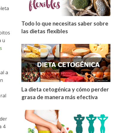
leta
Todo lo que necesitas saber sobre
las dietas flexibles
bitos
a u
s
al a
an
La dieta cetogénica y cómo perder
ral
grasa de manera más efectiva
rder
a 4