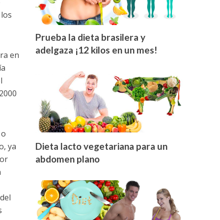
e
 los
Prueba la dieta brasilera y
adelgaza ¡12 kilos en un mes!
tra en
ía
l
 2000
 o
Dieta lacto vegetariana para un
o, ya
abdomen plano
or
n
del
s