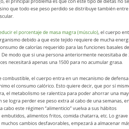
, el principal problema es que con este tipo de dietas no s
sino que todo ese peso perdido se distribuye también entre
scular.
educir el porcentaje de masa magra (músculo)
, el cuerpo en
organismo debido a que este tejido requiere de mucha energ
onsumo de calorías requerido para las funciones basales de
e. De modo que si una persona anteriormente necesitaba de
nces necesitará apenas una 1500 para no acumular grasa.
 de combustible, el cuerpo entra en un mecanismo de defensa
nimo el consumo calórico. Esto quiere decir, que por sí mism
a, el metabolismo se ralentiza para poder ahorrar una may
in se logra perder ese peso extra al cabo de una semanas, e
 cabo este régimen “alimenticio” vuelva a sus hábitos
mbutidos, alimentos fritos, comida chatarra, etc. Lo grave 
o muchos cambios desfavorables, empezará a almacenar má