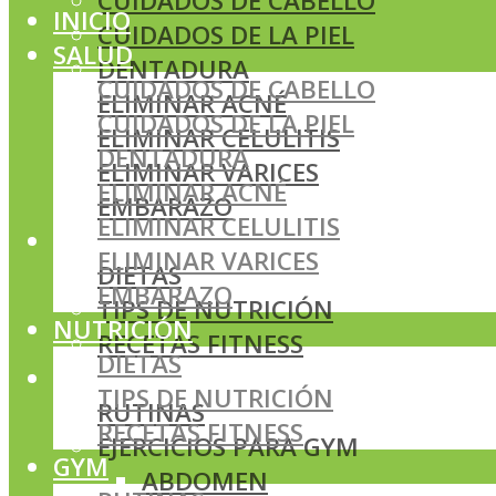
CUIDADOS DE CABELLO
INICIO
CUIDADOS DE LA PIEL
SALUD
DENTADURA
CUIDADOS DE CABELLO
ELIMINAR ACNÉ
CUIDADOS DE LA PIEL
ELIMINAR CELULITIS
DENTADURA
ELIMINAR VARICES
ELIMINAR ACNÉ
EMBARAZO
ELIMINAR CELULITIS
NUTRICIÓN
ELIMINAR VARICES
DIETAS
EMBARAZO
TIPS DE NUTRICIÓN
NUTRICIÓN
RECETAS FITNESS
DIETAS
GYM
TIPS DE NUTRICIÓN
RUTINAS
RECETAS FITNESS
EJERCICIOS PARA GYM
GYM
ABDOMEN