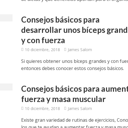
Consejos básicos para
desarrollar unos bíceps gran
y con fuerza
10 diciembre, 2018
James Salom
Si quieres obtener unos bíceps grandes y con fue
entonces debes conocer estos consejos básicos.
Consejos básicos para aumen
fuerza y masa muscular
10 diciembre, 2018
James Salom
Existe gran variedad de rutinas de ejercicios, Con
los que te ayudan a aumentar fuerza y masa musc