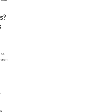
s?
s
 se
iones
e
a