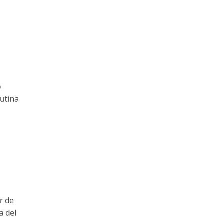
o
utina
r de
a del