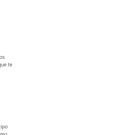
os
que te
tipo
smo.