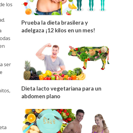
de los
o
ad.
Prueba la dieta brasilera y
adelgaza ¡12 kilos en un mes!
a
todas
 en
a ser
ue
Dieta lacto vegetariana para un
itos,
abdomen plano
eta