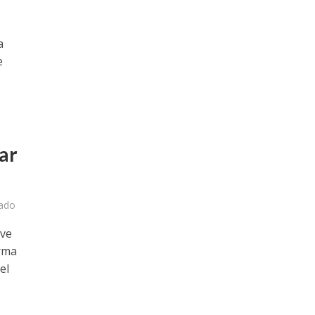
a
e
ar
ado
rve
orma
el