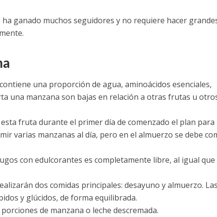
 se ha ganado muchos seguidores y no requiere hacer grande
amente.
na
contiene una proporción de agua, aminoácidos esenciales,
orta una manzana son bajas en relación a otras frutas u otro
 esta fruta durante el primer día de comenzado el plan para
umir varias manzanas al día, pero en el almuerzo se debe co
jugos con edulcorantes es completamente libre, al igual que 
 realizarán dos comidas principales: desayuno y almuerzo. La
idos y glúcidos, de forma equilibrada.
s porciones de manzana o leche descremada.