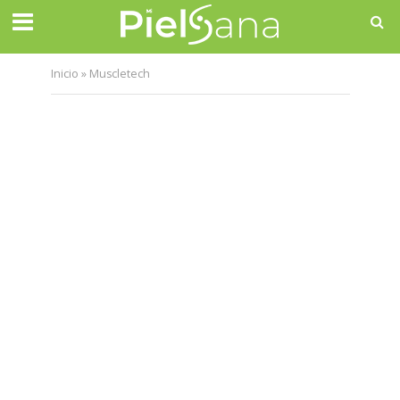
Inicio
»
Muscletech