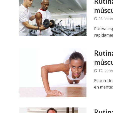
Rutin
múscu
25 febre
Rutina es
rapidamen
Rutin
múscu
17 febre
Esta rutin
en mente: 
Rutin