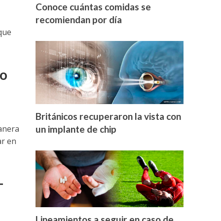
Conoce cuántas comidas se
recomiendan por día
 que
lo
Británicos recuperaron la vista con
anera
un implante de chip
ar en
T
Lineamientos a seguir en caso de