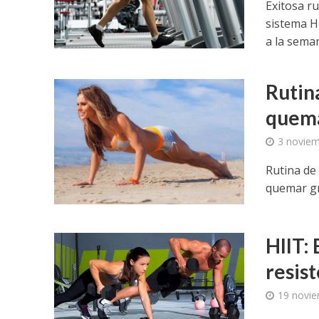
Exitosa r
sistema HI
a la sema
Rutina
quema
3 noviem
Rutina de 
quemar gr
HIIT:
resis
19 novie