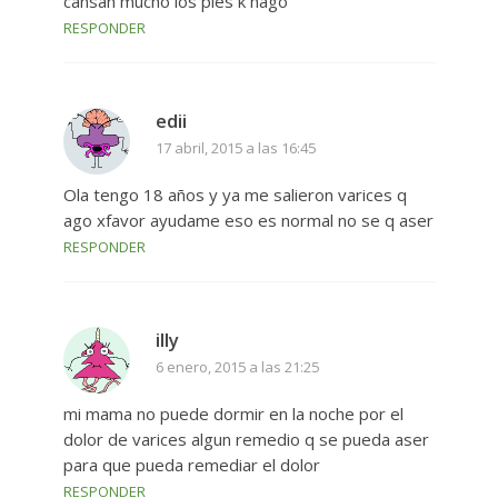
cansan mucho los pies k hago
RESPONDER
edii
17 abril, 2015 a las 16:45
Ola tengo 18 años y ya me salieron varices q
ago xfavor ayudame eso es normal no se q aser
RESPONDER
illy
6 enero, 2015 a las 21:25
mi mama no puede dormir en la noche por el
dolor de varices algun remedio q se pueda aser
para que pueda remediar el dolor
RESPONDER