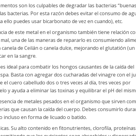
lementos son los culpables de degradar las bacterias “buenas
as bacterias. Por esta razón debes evitar el consumo de ag
ra ello puedes usar bicarbonato de vez en cuando), etc.
cia de este metal en el organismo también tiene relación co
te mal, una de las maneras de repararlo es consumiendo alim
canela de Ceilán o canela dulce, mejorando el glutatión (un
car en la sangre.
es ideal para combatir los hongos causantes de la caída del
caspa. Basta con agregar dos cucharadas del vinagre con el j
el cuero cabelludo dos o tres veces al día, tres veces por
o y ayuda a eliminar las toxinas y equilibrar el pH del mism
 presencia de metales pesados en el organismo que sirven co
rias que causan la caída del cuerpo. Debes consumirlo dura
o incluso en forma de licuado o batido.
s. Su alto contenido en fitonutrientes, clorofila, proteínas