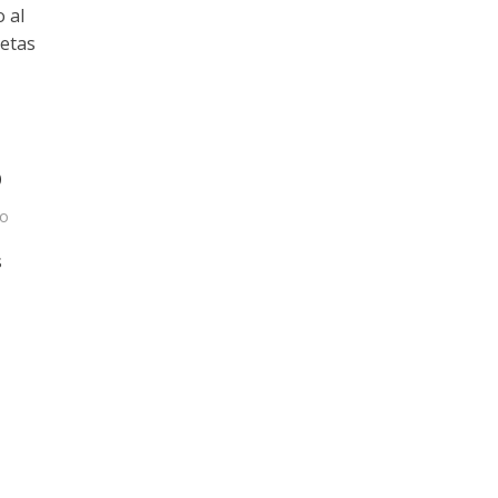
 al
cetas
o
do
s