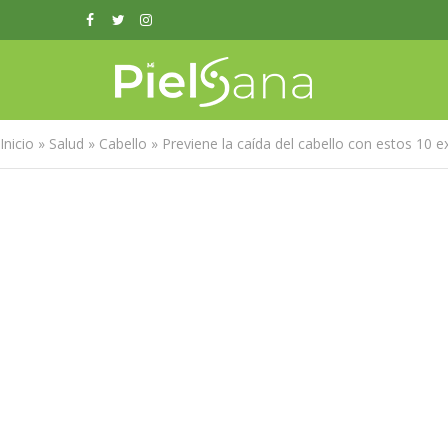
Inicio
»
Salud
»
Cabello
»
Previene la caída del cabello con estos 10 