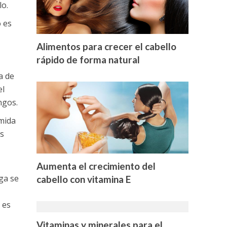
lo.
 es
Alimentos para crecer el cabello
rápido de forma natural
a de
el
ngos.
omida
s
Aumenta el crecimiento del
ga se
cabello con vitamina E
 es
Vitaminas y minerales para el