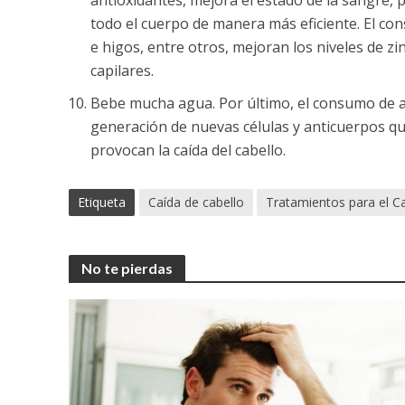
antioxidantes, mejora el estado de la sangre,
todo el cuerpo de manera más eficiente. El c
e higos, entre otros, mejoran los niveles de zin
capilares.
Bebe mucha agua. Por último, el consumo de ag
generación de nuevas células y anticuerpos q
provocan la caída del cabello.
Etiqueta
Caída de cabello
Tratamientos para el Ca
No te pierdas