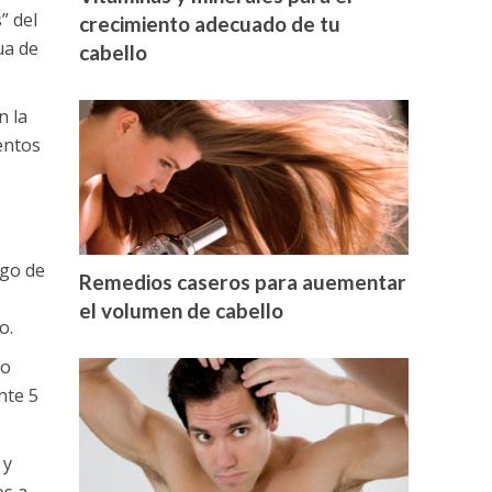
” del
crecimiento adecuado de tu
ua de
cabello
n la
entos
ugo de
Remedios caseros para auementar
el volumen de cabello
o.
mo
nte 5
 y