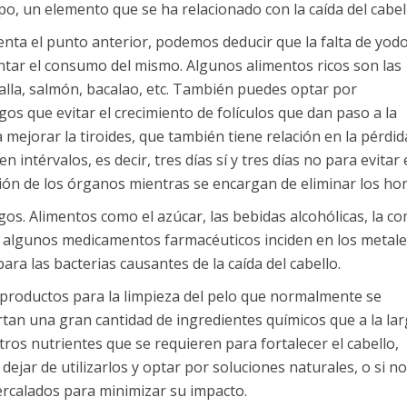
po, un elemento que se ha relacionado con la caída del cabel
ta el punto anterior, podemos deducir que la falta de yodo
tar el consumo del mismo. Algunos alimentos ricos son las
lla, salmón, bacalao, etc. También puedes optar por
os que evitar el crecimiento de folículos que dan paso a la
 mejorar la tiroides, que también tiene relación en la pérdid
intérvalos, es decir, tres días sí y tres días no para evitar 
ión de los órganos mientras se encargan de eliminar los ho
gos. Alimentos como el azúcar, las bebidas alcohólicas, la c
s y algunos medicamentos farmacéuticos inciden en los metale
ra las bacterias causantes de la caída del cabello.
 productos para la limpieza del pelo que normalmente se
an una gran cantidad de ingredientes químicos que a la lar
tros nutrientes que se requieren para fortalecer el cabello,
ejar de utilizarlos y optar por soluciones naturales, o si no
ercalados para minimizar su impacto.