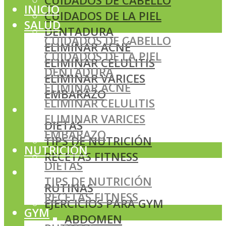
CUIDADOS DE CABELLO
INICIO
CUIDADOS DE LA PIEL
SALUD
DENTADURA
CUIDADOS DE CABELLO
ELIMINAR ACNÉ
CUIDADOS DE LA PIEL
ELIMINAR CELULITIS
DENTADURA
ELIMINAR VARICES
ELIMINAR ACNÉ
EMBARAZO
ELIMINAR CELULITIS
NUTRICIÓN
ELIMINAR VARICES
DIETAS
EMBARAZO
TIPS DE NUTRICIÓN
NUTRICIÓN
RECETAS FITNESS
DIETAS
GYM
TIPS DE NUTRICIÓN
RUTINAS
RECETAS FITNESS
EJERCICIOS PARA GYM
GYM
ABDOMEN