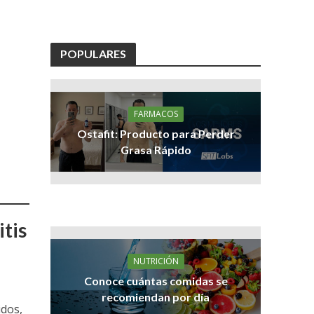
POPULARES
FARMACOS
Ostafit: Producto para Perder
Grasa Rápido
itis
NUTRICIÓN
Conoce cuántas comidas se
recomiendan por día
idos,