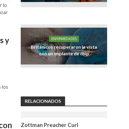
r lo
nzar
s y
ENFERMEDADES
Británicos recuperaron la vista
con un implante de chip
 los
RELACIONADOS
 con
Zottman Preacher Curl