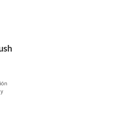
ush
sión
 y