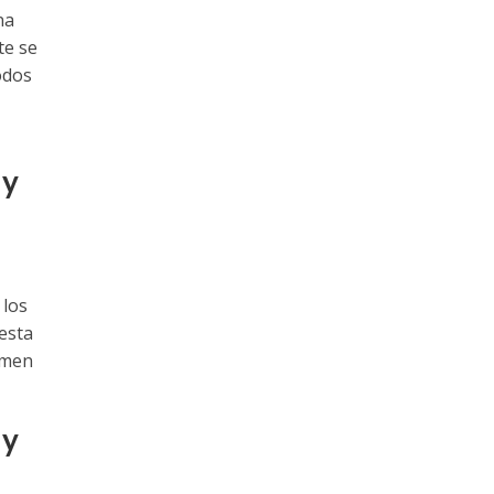
na
te se
odos
 y
 los
esta
omen
 y