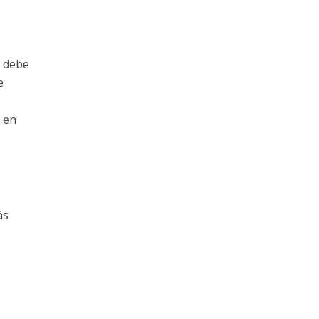
o debe
e
, en
ás