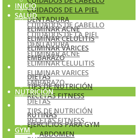
CUIDADOS DE CABELLO
INICIO
CUIDADOS DE LA PIEL
SALUD
DENTADURA
CUIDADOS DE CABELLO
ELIMINAR ACNÉ
CUIDADOS DE LA PIEL
ELIMINAR CELULITIS
DENTADURA
ELIMINAR VARICES
ELIMINAR ACNÉ
EMBARAZO
ELIMINAR CELULITIS
NUTRICIÓN
ELIMINAR VARICES
DIETAS
EMBARAZO
TIPS DE NUTRICIÓN
NUTRICIÓN
RECETAS FITNESS
DIETAS
GYM
TIPS DE NUTRICIÓN
RUTINAS
RECETAS FITNESS
EJERCICIOS PARA GYM
GYM
ABDOMEN