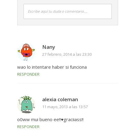
Escribe aquí tu duda o comentario....
Nany
27 febrero, 2014 a las 23:30
wao lo intentare haber si funciona
RESPONDER
alexia coleman
11 mayo, 2013 a las 13:57
o0ww mui bueno ee!!♥graciiass!!
RESPONDER