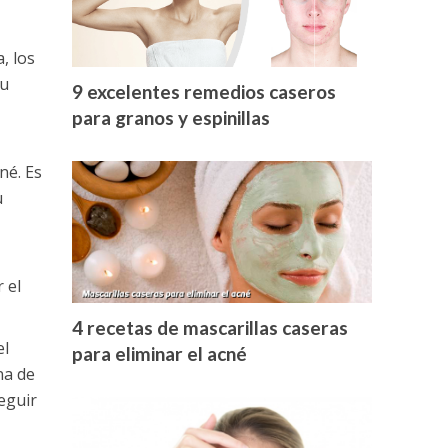
, los
su
9 excelentes remedios caseros
para granos y espinillas
né. Es
u
 el
4 recetas de mascarillas caseras
el
para eliminar el acné
na de
eguir