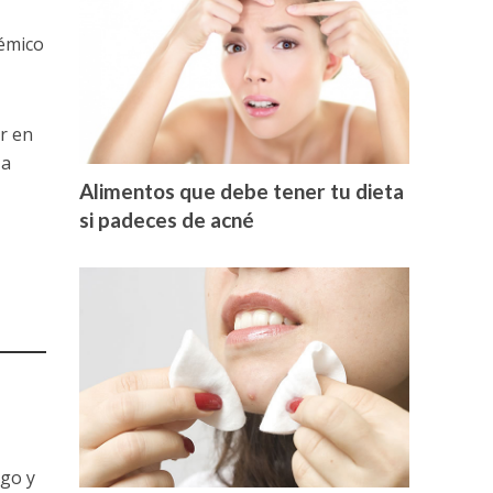
cémico
r en
 a
Alimentos que debe tener tu dieta
si padeces de acné
rgo y