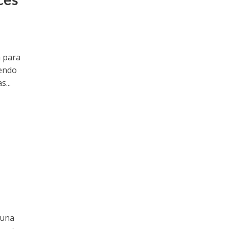
a para
iendo
...
 una