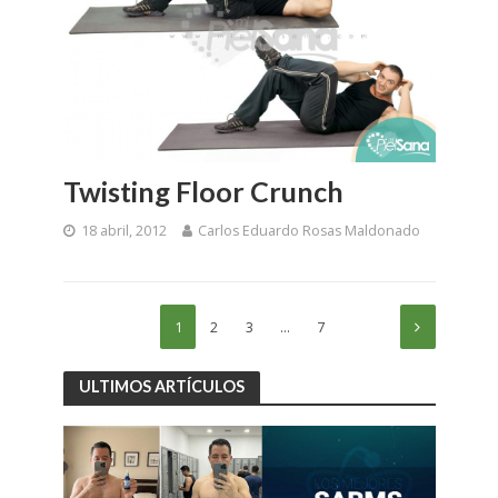
Twisting Floor Crunch
18 abril, 2012
Carlos Eduardo Rosas Maldonado
1
2
3
…
7
ULTIMOS ARTÍCULOS