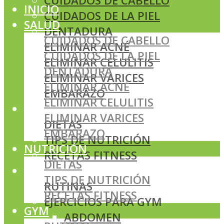
CUIDADOS DE CABELLO
INICIO
CUIDADOS DE LA PIEL
SALUD
DENTADURA
CUIDADOS DE CABELLO
ELIMINAR ACNÉ
CUIDADOS DE LA PIEL
ELIMINAR CELULITIS
DENTADURA
ELIMINAR VARICES
ELIMINAR ACNÉ
EMBARAZO
ELIMINAR CELULITIS
NUTRICIÓN
ELIMINAR VARICES
DIETAS
EMBARAZO
TIPS DE NUTRICIÓN
NUTRICIÓN
RECETAS FITNESS
DIETAS
GYM
TIPS DE NUTRICIÓN
RUTINAS
RECETAS FITNESS
EJERCICIOS PARA GYM
GYM
ABDOMEN