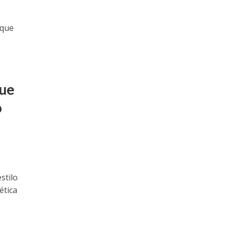
 que
que
o
stilo
ética