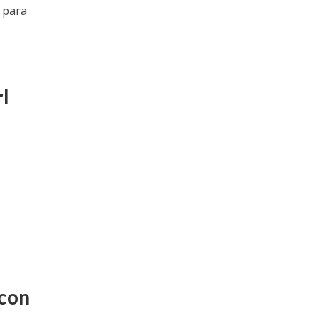
 para
l
 con