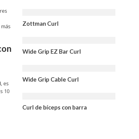
res
Zottman Curl
r más
con
Wide Grip EZ Bar Curl
Wide Grip Cable Curl
, es
s 10
Curl de bíceps con barra