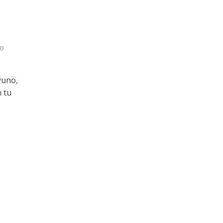
a
do
yuno,
 tu