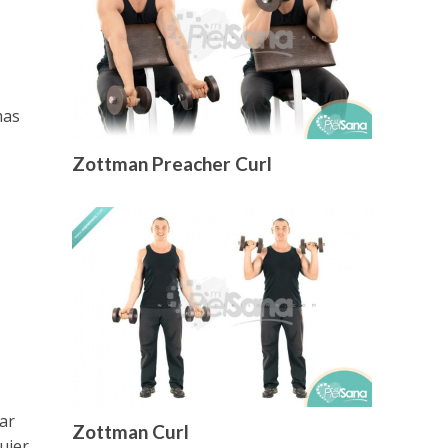
mas
Zottman Preacher Curl
ar
Zottman Curl
uier