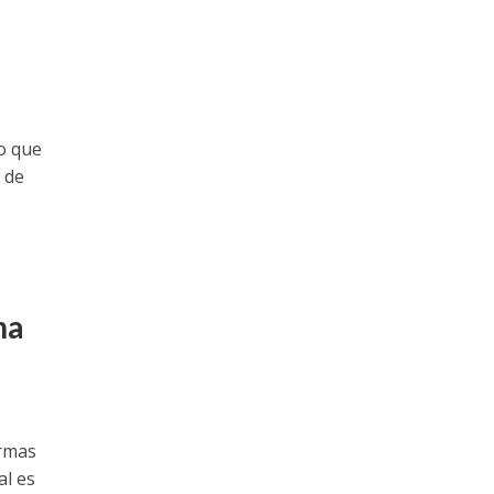
o que
 de
na
ormas
al es