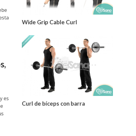
ebe
esta
Wide Grip Cable Curl
s,
y es
Curl de bíceps con barra
ne
us