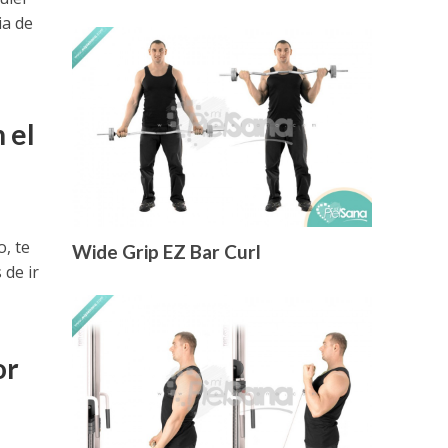
ia de
 el
o, te
Wide Grip EZ Bar Curl
de ir
or