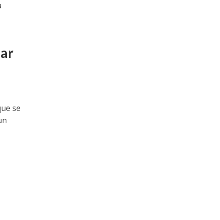
a
zar
que se
un