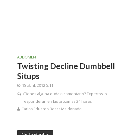
ABDOMEN
Twisting Decline Dumbbell
Situps
18 abril, 2012 5:11
¿Tienes alguna duda o comentario? Expertos lo
responderán en las próximas 24 horas.
Carlos Eduardo Rosas Maldonado
No te pierdas