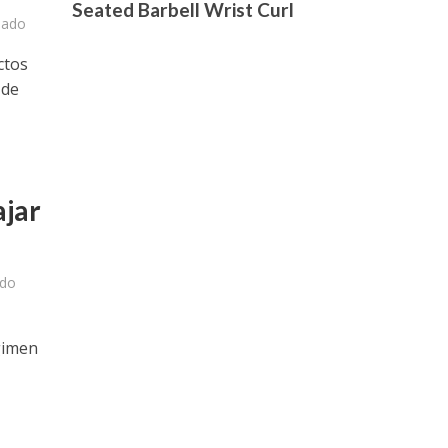
Seated Barbell Wrist Curl
nado
ctos
 de
ajar
ado
gimen