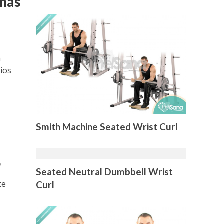
 más
n
cios
Smith Machine Seated Wrist Curl
o
Seated Neutral Dumbbell Wrist
te
Curl