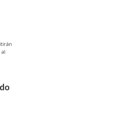
o
tirán
 al
ado