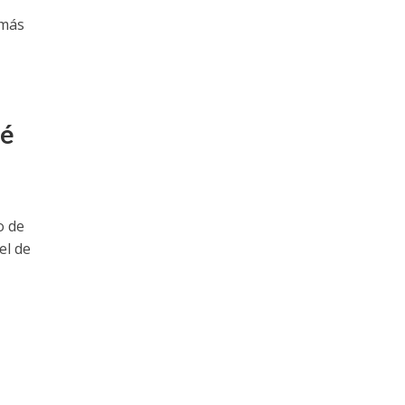
 más
né
o de
el de