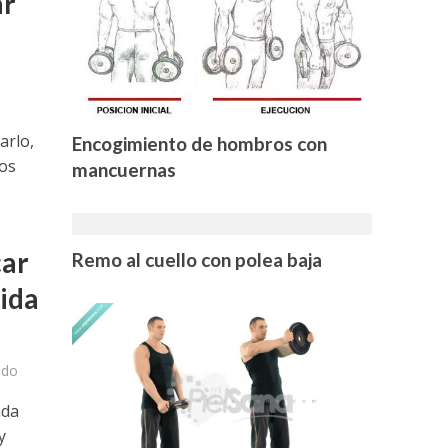
ar
arlo,
Encogimiento de hombros con
tos
mancuernas
car
Remo al cuello con polea baja
ida
ado
ada
y