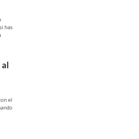
o
si has
a
 al
con el
cuando