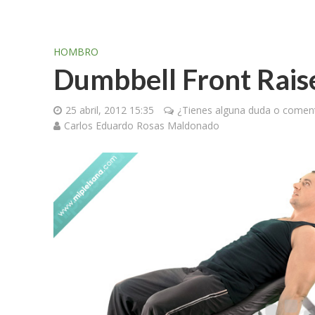
HOMBRO
Dumbbell Front Rais
25 abril, 2012 15:35
¿Tienes alguna duda o coment
Carlos Eduardo Rosas Maldonado