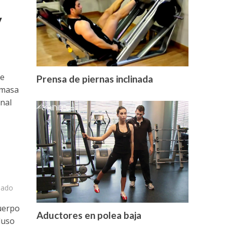
y
o
de
Prensa de piernas inclinada
 masa
onal
nado
uerpo
Aductores en polea baja
luso