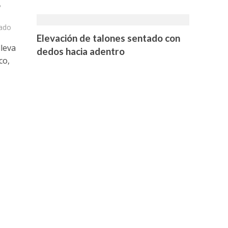
?
ado
Elevación de talones sentado con
lleva
dedos hacia adentro
co,