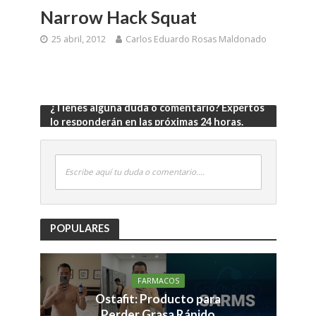
Narrow Hack Squat
25 abril, 2012
Carlos Eduardo Rosas Maldonado
¿Tienes alguna duda o comentario? Expertos
lo responderán en las próximas 24 horas.
Escribe aquí tu duda o comentario....
POPULARES
FARMACOS
Ostafit: Producto para
Perder Grasa Rápido