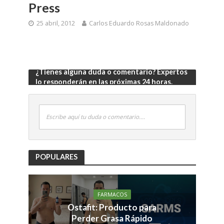
Press
25 abril, 2012
Carlos Eduardo Rosas Maldonado
¿Tienes alguna duda o comentario? Expertos
lo responderán en las próximas 24 horas.
Escribe aquí tu duda o comentario....
POPULARES
FARMACOS
Ostafit: Producto para
Perder Grasa Rápido