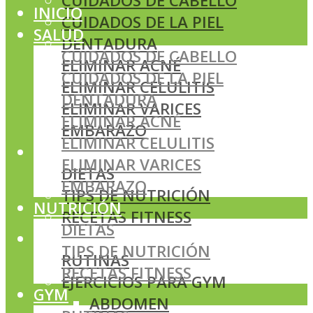
CUIDADOS DE CABELLO
INICIO
CUIDADOS DE LA PIEL
SALUD
DENTADURA
CUIDADOS DE CABELLO
ELIMINAR ACNÉ
CUIDADOS DE LA PIEL
ELIMINAR CELULITIS
DENTADURA
ELIMINAR VARICES
ELIMINAR ACNÉ
EMBARAZO
ELIMINAR CELULITIS
NUTRICIÓN
ELIMINAR VARICES
DIETAS
EMBARAZO
TIPS DE NUTRICIÓN
NUTRICIÓN
RECETAS FITNESS
DIETAS
GYM
TIPS DE NUTRICIÓN
RUTINAS
RECETAS FITNESS
EJERCICIOS PARA GYM
GYM
ABDOMEN