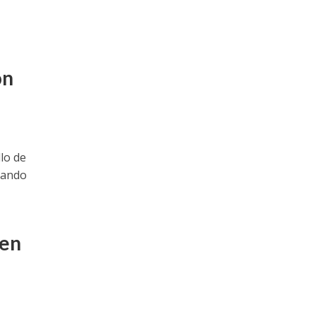
on
lo de
crando
 en