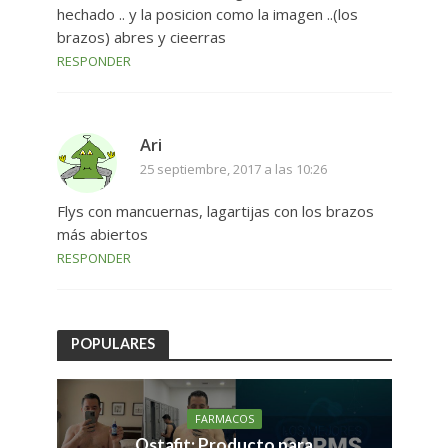
hechado .. y la posicion como la imagen ..(los
brazos) abres y cieerras
RESPONDER
Ari
25 septiembre, 2017 a las 10:26
Flys con mancuernas, lagartijas con los brazos
más abiertos
RESPONDER
POPULARES
FARMACOS
Ostafit: Producto para