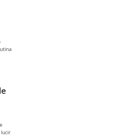
o
utina
de
ue
lucir