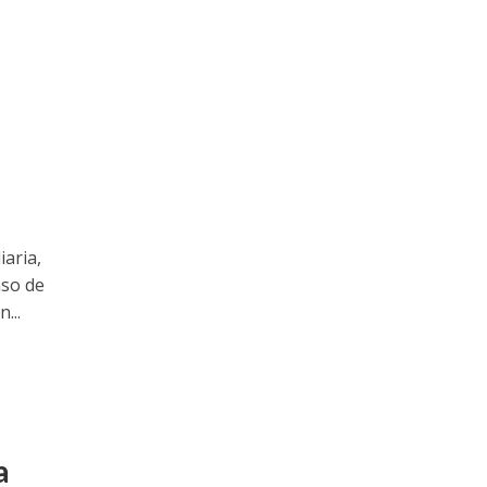
iaria,
aso de
...
a