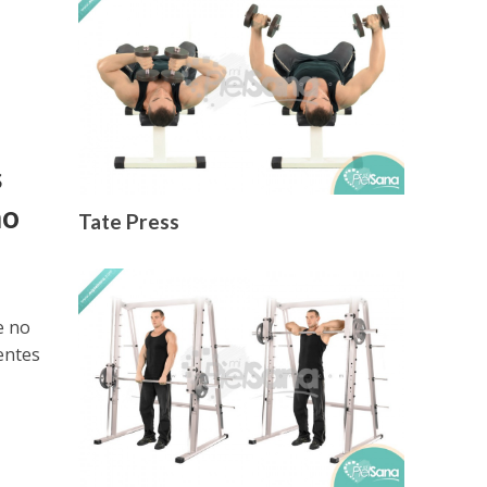
s
no
Tate Press
e no
entes