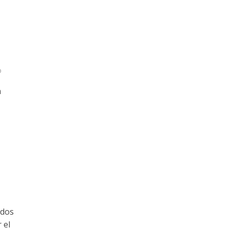
o
n
idos
 el