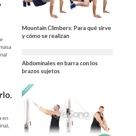
y
o
Mountain Climbers: Para qué sirve
y cómo se realizan
de
 masa
onal
Abdominales en barra con los
brazos sujetos
lo.
o
a en
inal,