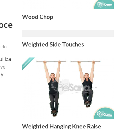
Wood Chop
noce
Weighted Side Touches
ado
iliza
rve
 y
Weighted Hanging Knee Raise