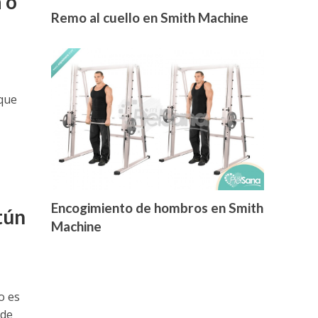
 o
Remo al cuello en Smith Machine
 que
Encogimiento de hombros en Smith
tún
Machine
o es
 de