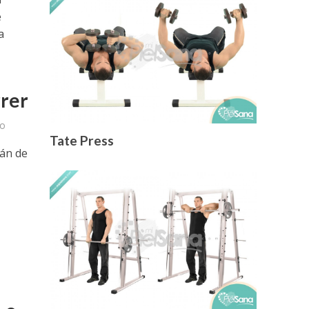
e
a
rrer
do
Tate Press
rán de