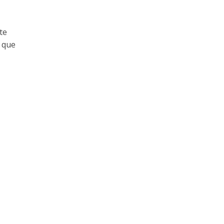
te
 que