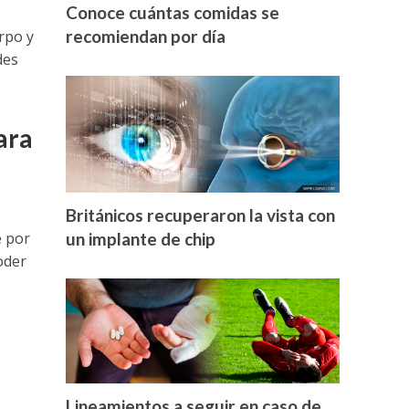
o
Conoce cuántas comidas se
recomiendan por día
rpo y
des
ara
Británicos recuperaron la vista con
e por
un implante de chip
oder
Lineamientos a seguir en caso de