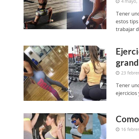
4 mayo,
Tener uno
estos tip
trabajar d
Ejerci
grand
23 febre
Tener uno
ejercicios
Como 
16 febre