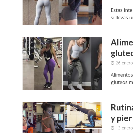
Estas int
si llevas
Alime
glute
26 enero
Alimentos
gluteos m
Rutin
y pie
13 enero