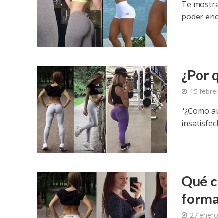
Te mostra
poder end
¿Por 
15 febre
"¿Como au
insatisfec
Qué c
forma
27 enero