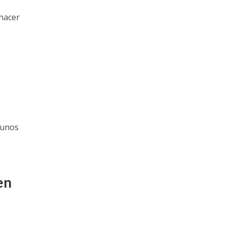
 hacer
 unos
en