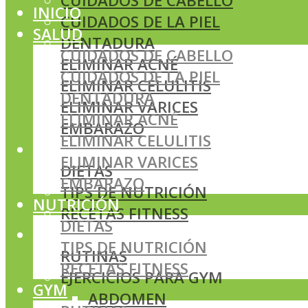
CUIDADOS DE CABELLO
INICIO
CUIDADOS DE LA PIEL
SALUD
DENTADURA
CUIDADOS DE CABELLO
ELIMINAR ACNÉ
CUIDADOS DE LA PIEL
ELIMINAR CELULITIS
DENTADURA
ELIMINAR VARICES
ELIMINAR ACNÉ
EMBARAZO
ELIMINAR CELULITIS
NUTRICIÓN
ELIMINAR VARICES
DIETAS
EMBARAZO
TIPS DE NUTRICIÓN
NUTRICIÓN
RECETAS FITNESS
DIETAS
GYM
TIPS DE NUTRICIÓN
RUTINAS
RECETAS FITNESS
EJERCICIOS PARA GYM
GYM
ABDOMEN