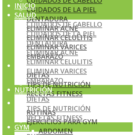
CUIDADOS DE CABELLO
INICIO
CUIDADOS DE LA PIEL
SALUD
DENTADURA
CUIDADOS DE CABELLO
ELIMINAR ACNÉ
CUIDADOS DE LA PIEL
ELIMINAR CELULITIS
DENTADURA
ELIMINAR VARICES
ELIMINAR ACNÉ
EMBARAZO
ELIMINAR CELULITIS
NUTRICIÓN
ELIMINAR VARICES
DIETAS
EMBARAZO
TIPS DE NUTRICIÓN
NUTRICIÓN
RECETAS FITNESS
DIETAS
GYM
TIPS DE NUTRICIÓN
RUTINAS
RECETAS FITNESS
EJERCICIOS PARA GYM
GYM
ABDOMEN