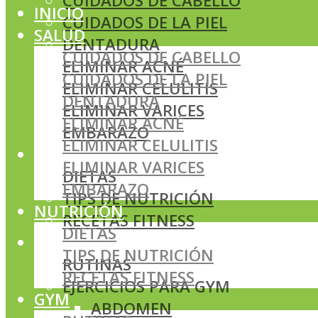
CUIDADOS DE CABELLO
INICIO
CUIDADOS DE LA PIEL
SALUD
DENTADURA
CUIDADOS DE CABELLO
ELIMINAR ACNÉ
CUIDADOS DE LA PIEL
ELIMINAR CELULITIS
DENTADURA
ELIMINAR VARICES
ELIMINAR ACNÉ
EMBARAZO
ELIMINAR CELULITIS
NUTRICIÓN
ELIMINAR VARICES
DIETAS
EMBARAZO
TIPS DE NUTRICIÓN
NUTRICIÓN
RECETAS FITNESS
DIETAS
GYM
TIPS DE NUTRICIÓN
RUTINAS
RECETAS FITNESS
EJERCICIOS PARA GYM
GYM
ABDOMEN