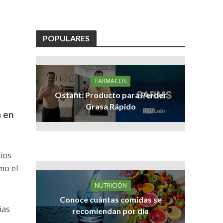
POPULARES
FARMACOS
Ostafit: Producto para Perder
Grasa Rápido
a en
cios
mo el
NUTRICIÓN
Conoce cuántas comidas se
ñas
recomiendan por día