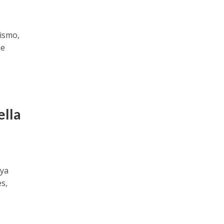
lismo,
ue
ella
 ya
s,