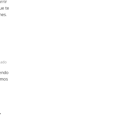
rrir
ue te
nes.
nado
iendo
emos
r