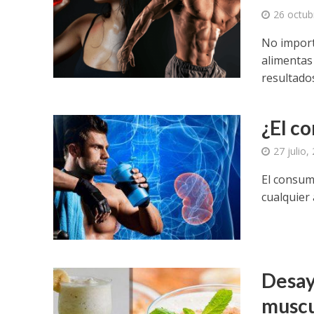
26 octub
No import
alimentas
resultado
¿El c
27 julio,
El consum
cualquier
Desay
muscu