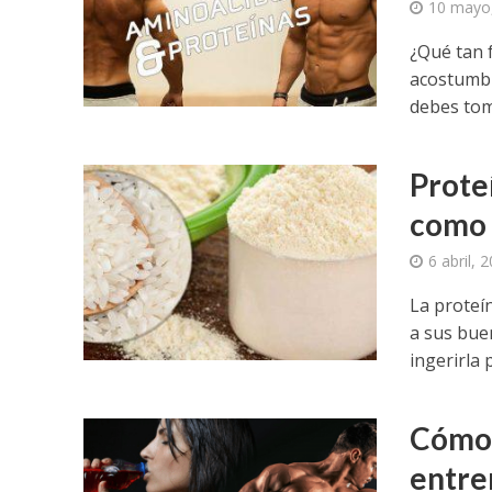
10 mayo
¿Qué tan 
acostumbr
debes tom
Prote
como 
6 abril, 
La proteí
a sus bue
ingerirla p
Cómo 
entre