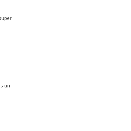
 super
os un