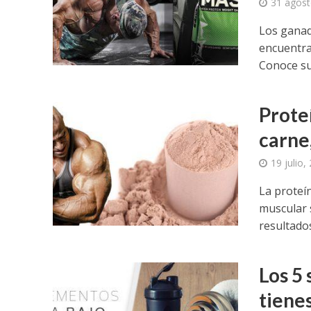
31 agost
Los ganad
encuentra
Conoce sus
Prote
carne,
19 julio,
La proteí
muscular 
resultado
Los 5
tiene