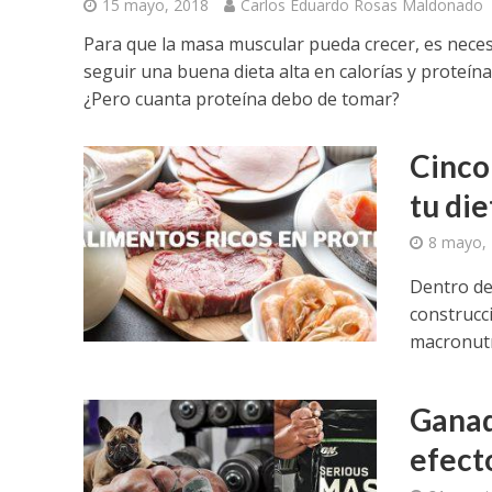
15 mayo, 2018
Carlos Eduardo Rosas Maldonado
Para que la masa muscular pueda crecer, es nece
seguir una buena dieta alta en calorías y proteína
¿Pero cuanta proteína debo de tomar?
Cinco
tu die
8 mayo,
Dentro de
construcc
macronutri
Ganad
efecto