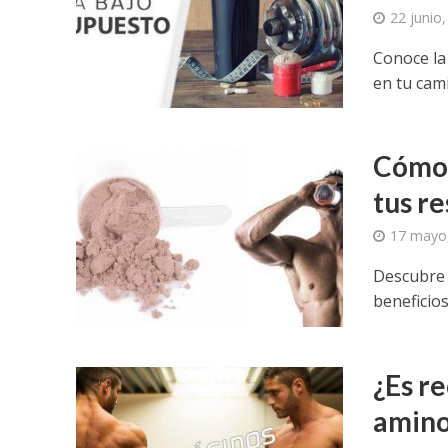
22 junio
Conoce la
en tu cami
Cómo 
tus r
17 mayo
Descubre 
beneficio
¿Es r
amino