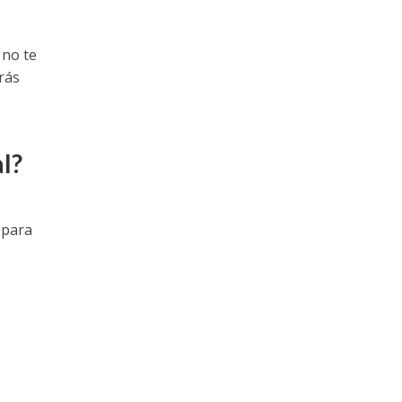
 no te
rás
l?
 para