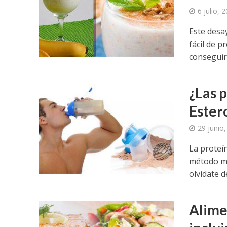
6 julio, 
Este desa
fácil de p
conseguir
¿Las 
Ester
29 junio
La proteí
método mi
olvídate d
Alime