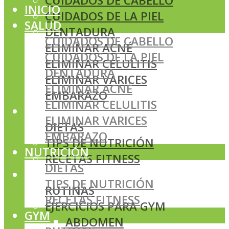
CUIDADOS DE CABELLO
INICIO
CUIDADOS DE LA PIEL
SALUD
DENTADURA
CUIDADOS DE CABELLO
ELIMINAR ACNÉ
CUIDADOS DE LA PIEL
ELIMINAR CELULITIS
DENTADURA
ELIMINAR VARICES
ELIMINAR ACNÉ
EMBARAZO
ELIMINAR CELULITIS
NUTRICIÓN
ELIMINAR VARICES
DIETAS
EMBARAZO
TIPS DE NUTRICIÓN
NUTRICIÓN
RECETAS FITNESS
DIETAS
GYM
TIPS DE NUTRICIÓN
RUTINAS
RECETAS FITNESS
EJERCICIOS PARA GYM
GYM
ABDOMEN