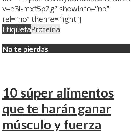
v=e3i-mxf5pZg” showinfo=”no”
rel=”no” theme=”light”]
Etiqueta
Proteina
No te pierdas
10 súper alimentos
que te harán ganar
músculo y fuerza