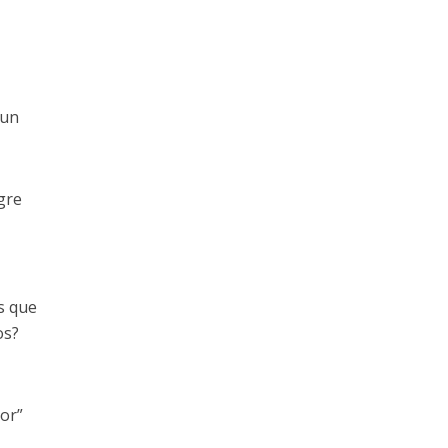
 un
gre
s que
os?
or”