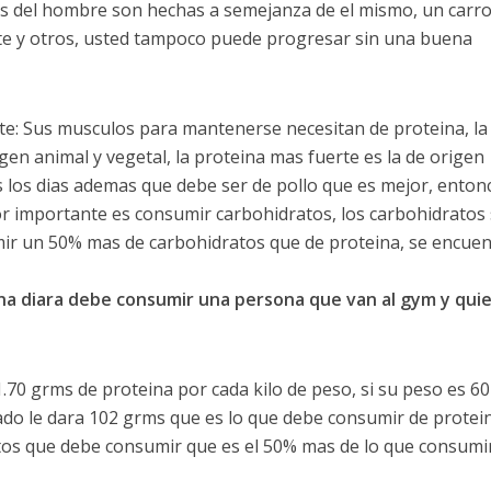
nes del hombre son hechas a semejanza de el mismo, un carr
ite y otros, usted tampoco puede progresar sin una buena
ente: Sus musculos para mantenerse necesitan de proteina, la
gen animal y vegetal, la proteina mas fuerte es la de origen
 los dias ademas que debe ser de pollo que es mejor, enton
or importante es consumir carbohidratos, los carbohidratos
ir un 50% mas de carbohidratos que de proteina, se encue
na diara debe consumir una persona que van al gym y qui
0 grms de proteina por cada kilo de peso, si su peso es 60 
tado le dara 102 grms que es lo que debe consumir de protei
atos que debe consumir que es el 50% mas de lo que consumi