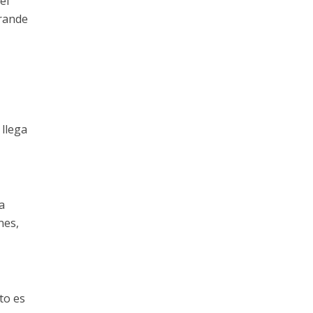
el
grande
 llega
a
nes,
to es