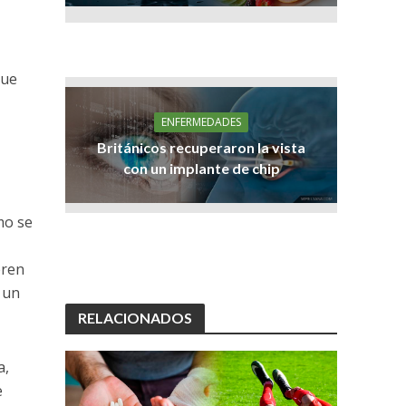
que
ENFERMEDADES
Británicos recuperaron la vista
con un implante de chip
mo se
eren
 un
RELACIONADOS
a,
e