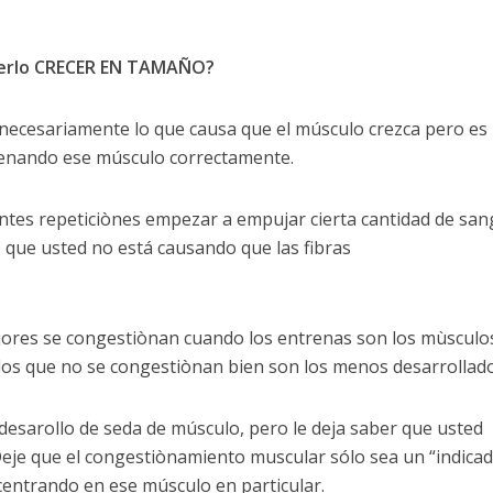
acerlo CRECER EN TAMAÑO?
ecesariamente lo que causa que el músculo crezca pero es
renando ese músculo correctamente.
entes repeticiònes empezar a empujar cierta cantidad de san
 que usted no está causando que las fibras
jores se congestiònan cuando los entrenas son los mùsculo
 los que no se congestiònan bien son los menos desarrollad
 desarollo de seda de músculo, pero le deja saber que usted
eje que el congestiònamiento muscular sólo sea un “indicad
centrando en ese músculo en particular.