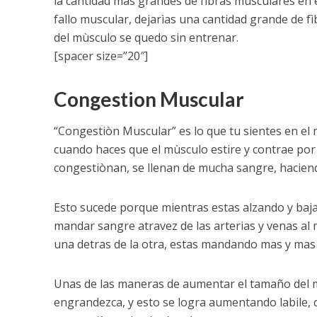
la cantidad mas grandes de fìbras musculares en es
fallo muscular, dejarìas una cantidad grande de f
del mùsculo se quedo sin entrenar.
[spacer size=”20″]
Congestion Muscular
“Congestiòn Muscular” es lo que tu sientes en el 
cuando haces que el mùsculo estire y contrae por
congestiònan, se llenan de mucha sangre, hacien
Esto sucede porque mientras estas alzando y baj
mandar sangre atravez de las arterias y venas al
una detras de la otra, estas mandando mas y mas 
Unas de las maneras de aumentar el tamaño del m
engrandezca, y esto se logra aumentando labile, 