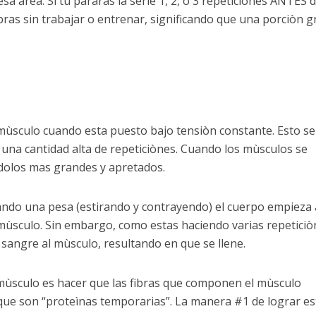
a àrea. Si tu pararas la serie 1, 2, o 3 repeticiònes ANTES d
ìbras sin trabajar o entrenar, significando que una porciòn 
mùsculo cuando esta puesto bajo tensiòn constante. Esto se
 una cantidad alta de repeticiònes. Cuando los mùsculos se
dolos mas grandes y apretados.
ando una pesa (estirando y contrayendo) el cuerpo empieza 
 mùsculo. Sin embargo, como estas haciendo varias repeticiò
sangre al mùsculo, resultando en que se llene.
ùsculo es hacer que las fibras que componen el mùsculo
que son “proteìnas temporarias”. La manera #1 de lograr es