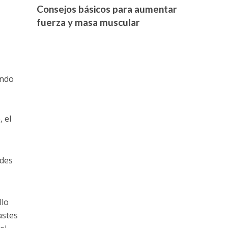
Consejos básicos para aumentar
fuerza y masa muscular
endo
 el
edes
llo
astes