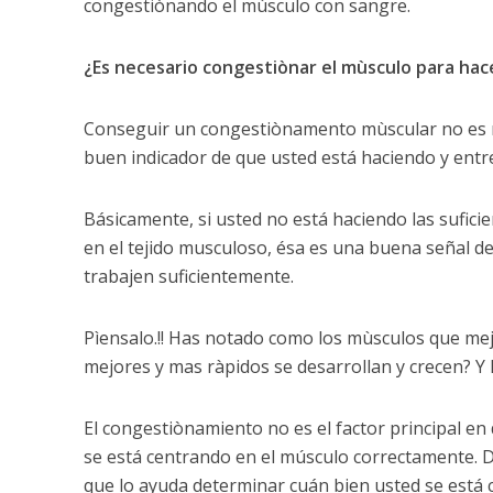
congestiònando el mùsculo con sangre.
¿Es necesario congestiònar el mùsculo para h
Conseguir un congestiònamento mùscular no es n
buen indicador de que usted está haciendo y ent
Básicamente, si usted no está haciendo las sufici
en el tejido musculoso, ésa es una buena señal de
trabajen suficientemente.
Pìensalo.!! Has notado como los mùsculos que me
mejores y mas ràpidos se desarrollan y crecen? Y
El congestiònamiento no es el factor principal en
se está centrando en el músculo correctamente. D
que lo ayuda determinar cuán bien usted se está 