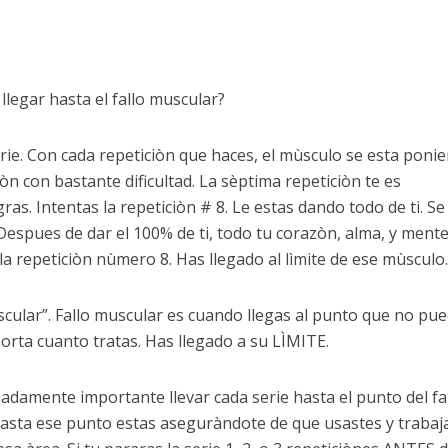
legar hasta el fallo muscular?
ie. Con cada repeticiòn que haces, el mùsculo se esta poni
òn con bastante dificultad. La sèptima repeticiòn te es
s. Intentas la repeticiòn # 8. Le estas dando todo de ti. Se
espues de dar el 100% de ti, todo tu corazòn, alma, y mente,
 repeticiòn nùmero 8. Has llegado al lìmite de ese mùsculo.
uscular”. Fallo muscular es cuando llegas al punto que no pu
orta cuanto tratas. Has llegado a su LÌMITE.
madamente importante llevar cada serie hasta el punto del fa
 hasta ese punto estas aseguràndote de que usastes y trabaj