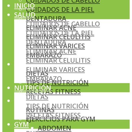
CUIDADOS DE CABELLO
INICIO
CUIDADOS DE LA PIEL
SALUD
DENTADURA
CUIDADOS DE CABELLO
ELIMINAR ACNÉ
CUIDADOS DE LA PIEL
ELIMINAR CELULITIS
DENTADURA
ELIMINAR VARICES
ELIMINAR ACNÉ
EMBARAZO
ELIMINAR CELULITIS
NUTRICIÓN
ELIMINAR VARICES
DIETAS
EMBARAZO
TIPS DE NUTRICIÓN
NUTRICIÓN
RECETAS FITNESS
DIETAS
GYM
TIPS DE NUTRICIÓN
RUTINAS
RECETAS FITNESS
EJERCICIOS PARA GYM
GYM
ABDOMEN