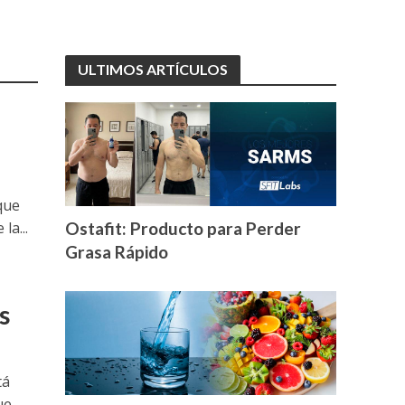
ULTIMOS ARTÍCULOS
 que
Ostafit: Producto para Perder
la...
Grasa Rápido
s
tá
ue