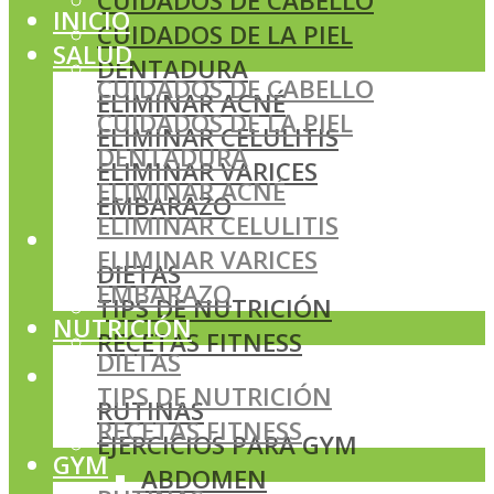
CUIDADOS DE CABELLO
INICIO
CUIDADOS DE LA PIEL
SALUD
DENTADURA
CUIDADOS DE CABELLO
ELIMINAR ACNÉ
CUIDADOS DE LA PIEL
ELIMINAR CELULITIS
DENTADURA
ELIMINAR VARICES
ELIMINAR ACNÉ
EMBARAZO
ELIMINAR CELULITIS
NUTRICIÓN
ELIMINAR VARICES
DIETAS
EMBARAZO
TIPS DE NUTRICIÓN
NUTRICIÓN
RECETAS FITNESS
DIETAS
GYM
TIPS DE NUTRICIÓN
RUTINAS
RECETAS FITNESS
EJERCICIOS PARA GYM
GYM
ABDOMEN