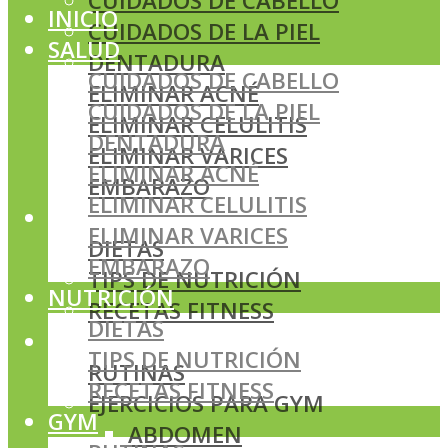
CUIDADOS DE CABELLO
INICIO
CUIDADOS DE LA PIEL
SALUD
DENTADURA
CUIDADOS DE CABELLO
ELIMINAR ACNÉ
CUIDADOS DE LA PIEL
ELIMINAR CELULITIS
DENTADURA
ELIMINAR VARICES
ELIMINAR ACNÉ
EMBARAZO
ELIMINAR CELULITIS
NUTRICIÓN
ELIMINAR VARICES
DIETAS
EMBARAZO
TIPS DE NUTRICIÓN
NUTRICIÓN
RECETAS FITNESS
DIETAS
GYM
TIPS DE NUTRICIÓN
RUTINAS
RECETAS FITNESS
EJERCICIOS PARA GYM
GYM
ABDOMEN